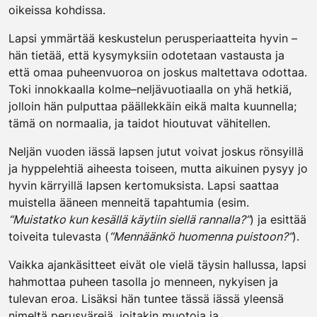
oikeissa kohdissa.
Lapsi ymmärtää keskustelun perusperiaatteita hyvin –
hän tietää, että kysymyksiin odotetaan vastausta ja
että omaa puheenvuoroa on joskus maltettava odottaa.
Toki innokkaalla kolme–neljävuotiaalla on yhä hetkiä,
jolloin hän pulputtaa päällekkäin eikä malta kuunnella;
tämä on normaalia, ja taidot hioutuvat vähitellen.
Neljän vuoden iässä lapsen jutut voivat joskus rönsyillä
ja hyppelehtiä aiheesta toiseen, mutta aikuinen pysyy jo
hyvin kärryillä lapsen kertomuksista. Lapsi saattaa
muistella ääneen menneitä tapahtumia (esim.
“Muistatko kun kesällä käytiin siellä rannalla?”
) ja esittää
toiveita tulevasta (
“Mennäänkö huomenna puistoon?”
).
Vaikka ajankäsitteet eivät ole vielä täysin hallussa, lapsi
hahmottaa puheen tasolla jo menneen, nykyisen ja
tulevan eroa. Lisäksi hän tuntee tässä iässä yleensä
nimeltä perusvärejä, joitakin muotoja ja