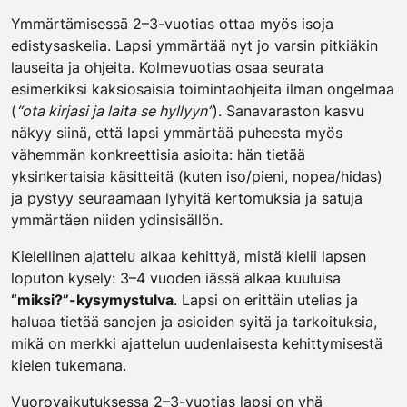
Ymmärtämisessä 2–3-vuotias ottaa myös isoja
edistysaskelia. Lapsi ymmärtää nyt jo varsin pitkiäkin
lauseita ja ohjeita. Kolmevuotias osaa seurata
esimerkiksi kaksiosaisia toimintaohjeita ilman ongelmaa
(
“ota kirjasi ja laita se hyllyyn”
). Sanavaraston kasvu
näkyy siinä, että lapsi ymmärtää puheesta myös
vähemmän konkreettisia asioita: hän tietää
yksinkertaisia käsitteitä (kuten iso/pieni, nopea/hidas)
ja pystyy seuraamaan lyhyitä kertomuksia ja satuja
ymmärtäen niiden ydinsisällön.
Kielellinen ajattelu alkaa kehittyä, mistä kielii lapsen
loputon kysely: 3–4 vuoden iässä alkaa kuuluisa
“miksi?”-kysymystulva
. Lapsi on erittäin utelias ja
haluaa tietää sanojen ja asioiden syitä ja tarkoituksia,
mikä on merkki ajattelun uudenlaisesta kehittymisestä
kielen tukemana.
Vuorovaikutuksessa 2–3-vuotias lapsi on yhä