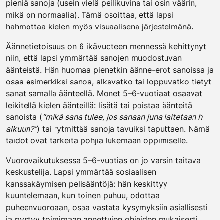
pieniä sanoja (usein vielä peilikuvina tai osin väärin,
mikä on normaalia). Tämä osoittaa, että lapsi
hahmottaa kielen myös visuaalisena järjestelmänä.
Äännetietoisuus on 6 ikävuoteen mennessä kehittynyt
niin, että lapsi ymmärtää sanojen muodostuvan
äänteistä. Hän huomaa pienetkin äänne-erot sanoissa ja
osaa esimerkiksi sanoa, alkavatko tai loppuvatko tietyt
sanat samalla äänteellä. Monet 5–6-vuotiaat osaavat
leikitellä kielen äänteillä: lisätä tai poistaa äänteitä
sanoista (
“mikä sana tulee, jos sanaan juna laitetaan h
alkuun?”
) tai rytmittää sanoja tavuiksi taputtaen. Nämä
taidot ovat tärkeitä pohjia lukemaan oppimiselle.
Vuorovaikutuksessa 5–6-vuotias on jo varsin taitava
keskustelija. Lapsi ymmärtää sosiaalisen
kanssakäymisen pelisääntöjä: hän keskittyy
kuuntelemaan, kun toinen puhuu, odottaa
puheenvuoroaan, osaa vastata kysymyksiin asiallisesti
ja pystyy toimimaan annettujen ohjeiden mukaisesti