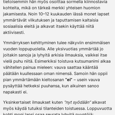
tietoisemmin hän myös osoittaa sormella kiinnostavia
kohteita, mikä on tärkeä merkki yhteisen huomion
jakamisesta. Noin 10–12 kuukauden iässä monet lapset
ymmärtävät vilkutuksen ja taputtamisen kaltaisia
sosiaalisia eleitä ja alkavat itsekin käyttää niitä
aktiivisesti.
Ymmärryksen kehittyminen tulee näkyviin ensimmäisen
vuoden loppupuolella. Alle yksivuotias ymmärtää jo
joitakin sanoja ja lyhyitä arkisia ilmauksia, vaikkei itse
vielä puhu niitä. Esimerkiksi toistuva kutsumanimi alkaa
vähitellen painua mieleen: vauva saattaa kääntää
päätään kuullessaan oman nimensä. Samoin hän oppii
pian ymmärtämään kieltosanan
“ei”
– usein vauva
pysäyttää hetkeksi puuhansa, kun aikuinen sanoo
napakasti ei.
Yksinkertaiset ilmaukset kuten
“nyt syödään”
alkavat
myös käydä tutuiksi tilanteiden toistuessa. Loppuvuotta
kohti moni lapsi osaa seurata lyhyitä pyyntöjä: