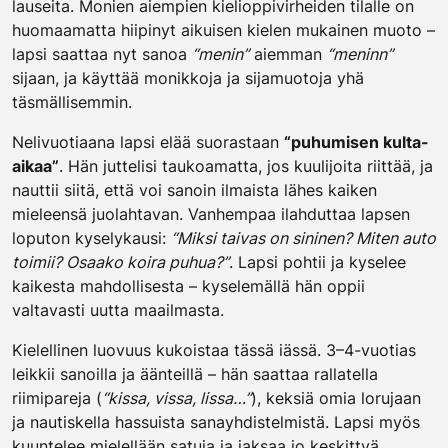
lauseita. Monien aiempien kielioppivirheiden tilalle on
huomaamatta hiipinyt aikuisen kielen mukainen muoto –
lapsi saattaa nyt sanoa
“menin”
aiemman
“meninn”
sijaan, ja käyttää monikkoja ja sijamuotoja yhä
täsmällisemmin.
Nelivuotiaana lapsi elää suorastaan
“puhumisen kulta-
aikaa”
. Hän juttelisi taukoamatta, jos kuulijoita riittää, ja
nauttii siitä, että voi sanoin ilmaista lähes kaiken
mieleensä juolahtavan. Vanhempaa ilahduttaa lapsen
loputon kyselykausi:
“Miksi taivas on sininen? Miten auto
toimii? Osaako koira puhua?”
. Lapsi pohtii ja kyselee
kaikesta mahdollisesta – kyselemällä hän oppii
valtavasti uutta maailmasta.
Kielellinen luovuus kukoistaa tässä iässä. 3–4-vuotias
leikkii sanoilla ja äänteillä – hän saattaa rallatella
riimipareja (
“kissa, vissa, lissa…”
), keksiä omia lorujaan
ja nautiskella hassuista sanayhdistelmistä. Lapsi myös
kuuntelee mielellään satuja ja jaksaa jo keskittyä