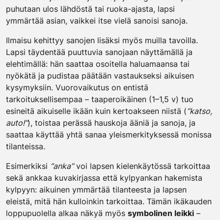
puhutaan ulos lähdöstä tai ruoka-ajasta, lapsi
ymmärtää asian, vaikkei itse vielä sanoisi sanoja.
Ilmaisu kehittyy sanojen lisäksi myös muilla tavoilla.
Lapsi täydentää puuttuvia sanojaan näyttämällä ja
elehtimällä: hän saattaa osoitella haluamaansa tai
nyökätä ja pudistaa päätään vastaukseksi aikuisen
kysymyksiin. Vuorovaikutus on entistä
tarkoituksellisempaa – taaperoikäinen (1–1,5 v) tuo
esineitä aikuiselle ikään kuin kertoakseen niistä (
“katso,
auto!”
), toistaa perässä hauskoja ääniä ja sanoja, ja
saattaa käyttää yhtä sanaa yleismerkityksessä monissa
tilanteissa.
Esimerkiksi
“anka”
voi lapsen kielenkäytössä tarkoittaa
sekä ankkaa kuvakirjassa että kylpyankan hakemista
kylpyyn: aikuinen ymmärtää tilanteesta ja lapsen
eleistä, mitä hän kulloinkin tarkoittaa. Tämän ikäkauden
loppupuolella alkaa näkyä myös
symbolinen leikki
–