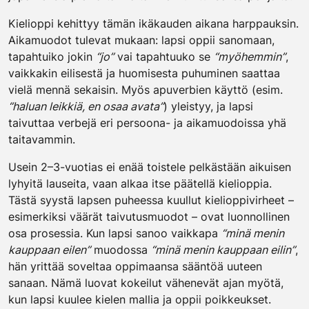
Kielioppi kehittyy tämän ikäkauden aikana harppauksin.
Aikamuodot tulevat mukaan: lapsi oppii sanomaan,
tapahtuiko jokin
“jo”
vai tapahtuuko se
“myöhemmin”
,
vaikkakin eilisestä ja huomisesta puhuminen saattaa
vielä mennä sekaisin. Myös apuverbien käyttö (esim.
“haluan leikkiä, en osaa avata”
) yleistyy, ja lapsi
taivuttaa verbejä eri persoona- ja aikamuodoissa yhä
taitavammin.
Usein 2–3-vuotias ei enää toistele pelkästään aikuisen
lyhyitä lauseita, vaan alkaa itse päätellä kielioppia.
Tästä syystä lapsen puheessa kuullut kielioppivirheet –
esimerkiksi väärät taivutusmuodot – ovat luonnollinen
osa prosessia. Kun lapsi sanoo vaikkapa
“minä menin
kauppaan eilen”
muodossa
“minä menin kauppaan eilin”
,
hän yrittää soveltaa oppimaansa sääntöä uuteen
sanaan. Nämä luovat kokeilut vähenevät ajan myötä,
kun lapsi kuulee kielen mallia ja oppii poikkeukset.