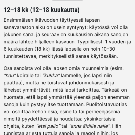
12–18 kk (12–18 kuukautta)
Ensimmäisen ikävuoden täyttyessä lapsen
sanavaraston alku on usein syntynyt: käytössä voi olla
jokunen sana, ja seuraavien kuukausien aikana sanojen
määrä lähtee hiljalleen kasvuun. Tyypillisesti 1 vuoden ja
6 kuukauden (18 kk) iässä lapsella on noin 10–30
tunnistettavaa, merkityksellistä sanaa käytössään.
Osa sanoista voi olla lapsen omia muunnelmia (esim.
“hau”
koiralle tai
“kukka”
lammelle, jos lapsi niin
päättää), mutta ne toistuvat johdonmukaisesti ja
läheiset ymmärtävät, mitä lapsi tarkoittaa. Tärkeää on
huomata, että lapsi ymmärtää yleensä paljon enemmän
sanoja kuin pystyy itse tuottamaan. Puolitoistavuotias
voi osoittaa kehon osia, esineitä tai perheenjäseniä
nimeltä pyydettäessä ja noudattaa yksinkertaisia
ohjeita, kuten
“etsi pallo”
tai
“anna äidille nalle”
. Hän
tunnistaa arjesta tuttuja sanoja ja reagoi niihin: jos