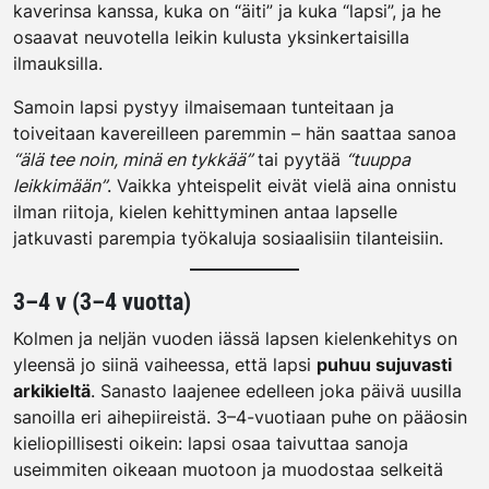
kaverinsa kanssa, kuka on “äiti” ja kuka “lapsi”, ja he
osaavat neuvotella leikin kulusta yksinkertaisilla
ilmauksilla.
Samoin lapsi pystyy ilmaisemaan tunteitaan ja
toiveitaan kavereilleen paremmin – hän saattaa sanoa
“älä tee noin, minä en tykkää”
tai pyytää
“tuuppa
leikkimään”
. Vaikka yhteispelit eivät vielä aina onnistu
ilman riitoja, kielen kehittyminen antaa lapselle
jatkuvasti parempia työkaluja sosiaalisiin tilanteisiin.
3–4 v (3–4 vuotta)
Kolmen ja neljän vuoden iässä lapsen kielenkehitys on
yleensä jo siinä vaiheessa, että lapsi
puhuu sujuvasti
arkikieltä
. Sanasto laajenee edelleen joka päivä uusilla
sanoilla eri aihepiireistä. 3–4-vuotiaan puhe on pääosin
kieliopillisesti oikein: lapsi osaa taivuttaa sanoja
useimmiten oikeaan muotoon ja muodostaa selkeitä