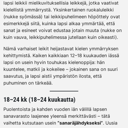
lapsi leikkii mielikuvituksellisia leikkejä, jotka vaativat
kielellistä ymmärrystä. Yksinkertainen ruokaluleikki
(nukke syömässä) tai leikkipuhelimeen höpöttely ovat
esimerkkejä siitä, kuinka lapsi alkaa ymmärtää, että
sanat ja esineet voivat edustaa jotain muuta (nukke on
kuin vauva, leikkipuhelimessa jutellaan kuin oikeasti).
Nämä varhaiset leikit heijastavat kielen ymmärryksen
kehittymistä. Kaiken kaikkiaan 12–18 kuukauden iässä
lapsi on usein hyvin touhukas kielenoppija: hän
kuuntelee, matkii ja kokeilee – jokainen sana on suuri
saavutus, ja lapsi aistii ympäristön ilosta, että
puhuminen on tärkeää.
18–24 kk (18–24 kuukautta)
Puolentoista ja kahden vuoden iän välillä lapsen
sanavarasto laajenee yleensä merkittävästi – tätä
vaihetta kutsutaan usein
“sanaräjähdykseksi”
. Uusia