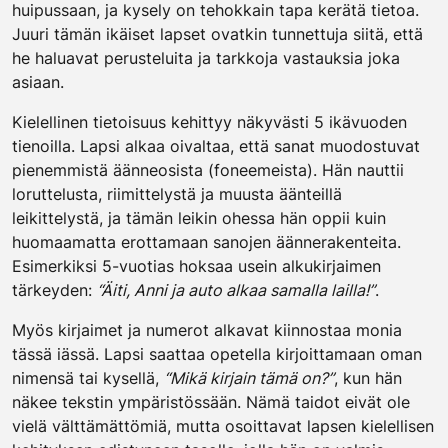
huipussaan, ja kysely on tehokkain tapa kerätä tietoa.
Juuri tämän ikäiset lapset ovatkin tunnettuja siitä, että
he haluavat perusteluita ja tarkkoja vastauksia joka
asiaan.
Kielellinen tietoisuus kehittyy näkyvästi 5 ikävuoden
tienoilla. Lapsi alkaa oivaltaa, että sanat muodostuvat
pienemmistä äänneosista (foneemeista). Hän nauttii
loruttelusta, riimittelystä ja muusta äänteillä
leikittelystä, ja tämän leikin ohessa hän oppii kuin
huomaamatta erottamaan sanojen äännerakenteita.
Esimerkiksi 5-vuotias hoksaa usein alkukirjaimen
tärkeyden:
“Äiti, Anni ja auto alkaa samalla lailla!”
.
Myös kirjaimet ja numerot alkavat kiinnostaa monia
tässä iässä. Lapsi saattaa opetella kirjoittamaan oman
nimensä tai kysellä,
“Mikä kirjain tämä on?”
, kun hän
näkee tekstin ympäristössään. Nämä taidot eivät ole
vielä välttämättömiä, mutta osoittavat lapsen kielellisen