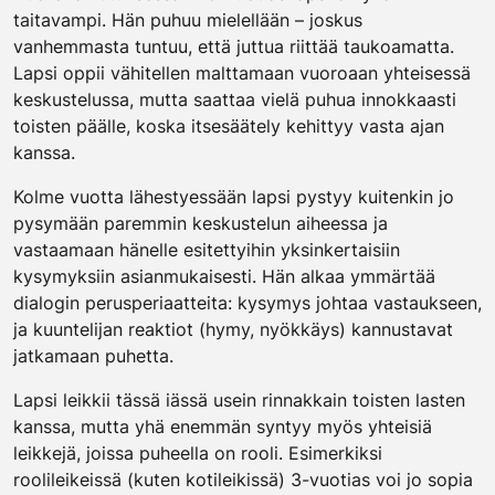
taitavampi. Hän puhuu mielellään – joskus
vanhemmasta tuntuu, että juttua riittää taukoamatta.
Lapsi oppii vähitellen malttamaan vuoroaan yhteisessä
keskustelussa, mutta saattaa vielä puhua innokkaasti
toisten päälle, koska itsesäätely kehittyy vasta ajan
kanssa.
Kolme vuotta lähestyessään lapsi pystyy kuitenkin jo
pysymään paremmin keskustelun aiheessa ja
vastaamaan hänelle esitettyihin yksinkertaisiin
kysymyksiin asianmukaisesti. Hän alkaa ymmärtää
dialogin perusperiaatteita: kysymys johtaa vastaukseen,
ja kuuntelijan reaktiot (hymy, nyökkäys) kannustavat
jatkamaan puhetta.
Lapsi leikkii tässä iässä usein rinnakkain toisten lasten
kanssa, mutta yhä enemmän syntyy myös yhteisiä
leikkejä, joissa puheella on rooli. Esimerkiksi
roolileikeissä (kuten kotileikissä) 3-vuotias voi jo sopia