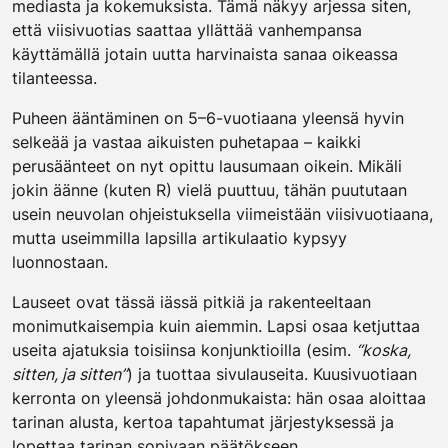
mediasta ja kokemuksista. Tämä näkyy arjessa siten,
että viisivuotias saattaa yllättää vanhempansa
käyttämällä jotain uutta harvinaista sanaa oikeassa
tilanteessa.
Puheen ääntäminen on 5–6-vuotiaana yleensä hyvin
selkeää ja vastaa aikuisten puhetapaa – kaikki
perusäänteet on nyt opittu lausumaan oikein. Mikäli
jokin äänne (kuten R) vielä puuttuu, tähän puututaan
usein neuvolan ohjeistuksella viimeistään viisivuotiaana,
mutta useimmilla lapsilla artikulaatio kypsyy
luonnostaan.
Lauseet ovat tässä iässä pitkiä ja rakenteeltaan
monimutkaisempia kuin aiemmin. Lapsi osaa ketjuttaa
useita ajatuksia toisiinsa konjunktioilla (esim.
“koska,
sitten, ja sitten”
) ja tuottaa sivulauseita. Kuusivuotiaan
kerronta on yleensä johdonmukaista: hän osaa aloittaa
tarinan alusta, kertoa tapahtumat järjestyksessä ja
lopettaa tarinan sopivaan päätökseen.