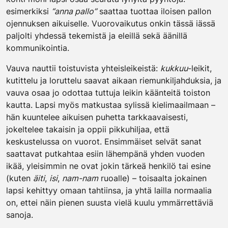
esimerkiksi
“anna pallo”
saattaa tuottaa iloisen pallon
ojennuksen aikuiselle. Vuorovaikutus onkin tässä iässä
paljolti yhdessä tekemistä ja eleillä sekä äänillä
kommunikointia.
Vauva nauttii toistuvista yhteisleikeistä:
kukkuu
-leikit,
kutittelu ja loruttelu saavat aikaan riemunkiljahduksia, ja
vauva osaa jo odottaa tuttuja leikin käänteitä toiston
kautta. Lapsi myös matkustaa sylissä kielimaailmaan –
hän kuuntelee aikuisen puhetta tarkkaavaisesti,
jokeltelee takaisin ja oppii pikkuhiljaa, että
keskustelussa on vuorot. Ensimmäiset selvät sanat
saattavat putkahtaa esiin lähempänä yhden vuoden
ikää, yleisimmin ne ovat jokin tärkeä henkilö tai esine
(kuten
äiti
,
isi
,
nam-nam
ruoalle) – toisaalta jokainen
lapsi kehittyy omaan tahtiinsa, ja yhtä lailla normaalia
on, ettei näin pienen suusta vielä kuulu ymmärrettäviä
sanoja.