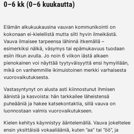
0–6 kk (0–6 kuukautta)
Elämän alkukuukausina vauvan kommunikointi on
kokonaan ei-kielellistä mutta silti hyvin ilmeikästä.
Vauva ilmaisee tarpeensa lähinnä itkemällä –
esimerkiksi nälkä, väsymys tai epämukavuus tuodaan
esiin itkun avulla. Jo noin 6 viikon iästä alkaen
pienokainen voi näyttää tyytyväisyyttä ensi hymyillään,
mikä on vanhemmille ikimuistoinen merkki varhaisesta
vuorovaikutuksesta.
Vastasyntynyt on alusta asti kiinnostunut ihmisen
äänistä ja kasvoista: hän tarkkailee läheistensä
puheääniä ja hakee katsekontaktia, sillä vauva on
luonnostaan valmis vuorovaikutukseen.
Kielen kehitys käynnistyy ääntelemällä. Vauva jokeltelee
ensin yksittäisiä vokaaliääniä, kuten ”aa” tai ”öö”, ja