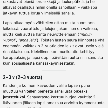
rakastavat pieniä loruleikkejä ja laulunpätkiä, ja he
alkavat osallistua niihin omilla sanoillaan – vaikkapa
jatkavat tuttua lorua viimeisellä sanalla.
Lapsi alkaa myös vähitellen ottaa muita huomioon
leikeissä: vuorottelu ja lelujen jakaminen on vaikeaa,
mutta kieli auttaa häntä neuvottelemaan (
“minun
vuoro!”
,
“anna lelu”
). Toisten lasten seura kiinnostaa yhä
enemmän, vaikkakin 2-vuotiaiden leikit ovat usein vielä
rinnakkaiseloa. Kielellinen kommunikaatio kehittyy
harppauksin, ja lapsi oppii päivittäin uutta niin sanoista
kuin sosiaalisesta kanssakäymisestäkin.
2–3 v (2–3 vuotta)
Kahden ja kolmen ikävuoden välillä lapsen puhe
muuttuu vähitellen pienestä sanailusta oikeaksi
jutusteluksi
. Sanavarasto karttuu hurjaa vauhtia: 2
ikävuoden jälkeen lapsi omaksuu arviolta kymmenkunta