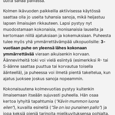
uutta sanaa päivässä.
Kolmen ikävuoden paikkeilla aktiivisessa käytössä
saattaa olla jo useita tuhansia sanoja, mikä heijastuu
lapsen ilmaisujen rikkauteen. Lapsi pystyy nyt
muodostamaan kokonaisia, monisanaisia lauseita ja
kertomaan niillä ajatuksiaan ja kokemuksiaan. Puheesta
tulee myös yhä ymmärrettävämpää ulkopuolisille:
3-
vuotiaan puhe on yleensä lähes kokonaan
ymmärrettävää
vieraan aikuisenkin korvaan.
Äännevirheitä toki voi vielä esiintyä (esimerkiksi R- tai
S-äänne saattaa puuttua tai korvautua toisella
äänteellä), ja puheessa voi ilmetä pientä takeltelua, kun
ajatus juoksee joskus sanoja nopeammin.
Kokonaisuutena kolmevuotias pystyy kuitenkin
ilmaisemaan itseään sujuvasti puheella. Hän osaa
kertoa lyhyitä tapahtumia (
“Kävin mummon luona
eilen”
), kuvailla esineitä (
“Se on iso punainen pallo”
) ja
jopa keksiä pieniä tarinoita mielikuvituksensa pohjalta.