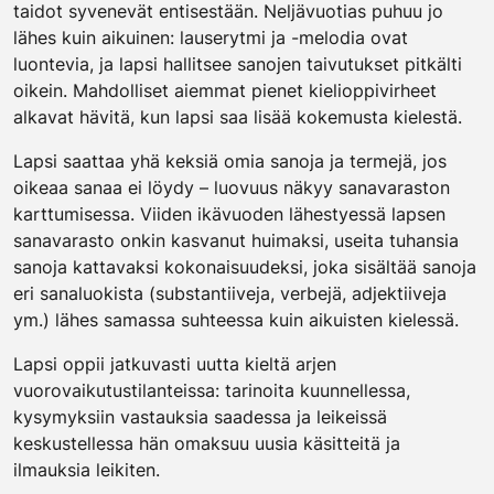
taidot syvenevät entisestään. Neljävuotias puhuu jo
lähes kuin aikuinen: lauserytmi ja -melodia ovat
luontevia, ja lapsi hallitsee sanojen taivutukset pitkälti
oikein. Mahdolliset aiemmat pienet kielioppivirheet
alkavat hävitä, kun lapsi saa lisää kokemusta kielestä.
Lapsi saattaa yhä keksiä omia sanoja ja termejä, jos
oikeaa sanaa ei löydy – luovuus näkyy sanavaraston
karttumisessa. Viiden ikävuoden lähestyessä lapsen
sanavarasto onkin kasvanut huimaksi, useita tuhansia
sanoja kattavaksi kokonaisuudeksi, joka sisältää sanoja
eri sanaluokista (substantiiveja, verbejä, adjektiiveja
ym.) lähes samassa suhteessa kuin aikuisten kielessä.
Lapsi oppii jatkuvasti uutta kieltä arjen
vuorovaikutustilanteissa: tarinoita kuunnellessa,
kysymyksiin vastauksia saadessa ja leikeissä
keskustellessa hän omaksuu uusia käsitteitä ja
ilmauksia leikiten.