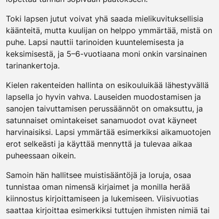
Toki lapsen jutut voivat yhä saada mielikuvituksellisia
käänteitä, mutta kuulijan on helppo ymmärtää, mistä on
puhe. Lapsi nauttii tarinoiden kuuntelemisesta ja
keksimisestä, ja 5–6-vuotiaana moni onkin varsinainen
tarinankertoja.
Kielen rakenteiden hallinta on esikouluikää lähestyvällä
lapsella jo hyvin vahva. Lauseiden muodostamisen ja
sanojen taivuttamisen perussäännöt on omaksuttu, ja
satunnaiset omintakeiset sanamuodot ovat käyneet
harvinaisiksi. Lapsi ymmärtää esimerkiksi aikamuotojen
erot selkeästi ja käyttää mennyttä ja tulevaa aikaa
puheessaan oikein.
Samoin hän hallitsee muistisääntöjä ja loruja, osaa
tunnistaa oman nimensä kirjaimet ja monilla herää
kiinnostus kirjoittamiseen ja lukemiseen. Viisivuotias
saattaa kirjoittaa esimerkiksi tuttujen ihmisten nimiä tai