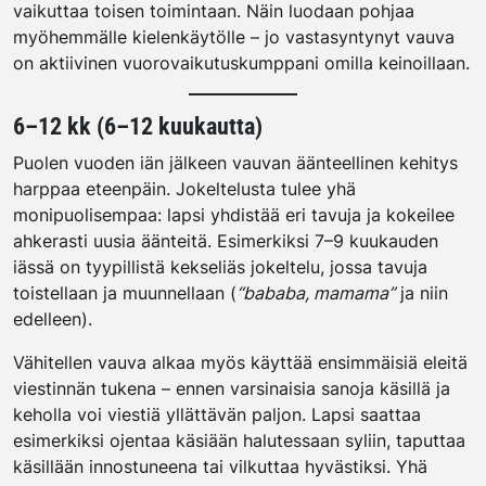
vaikuttaa toisen toimintaan. Näin luodaan pohjaa
myöhemmälle kielenkäytölle – jo vastasyntynyt vauva
on aktiivinen vuorovaikutuskumppani omilla keinoillaan.
6–12 kk (6–12 kuukautta)
Puolen vuoden iän jälkeen vauvan äänteellinen kehitys
harppaa eteenpäin. Jokeltelusta tulee yhä
monipuolisempaa: lapsi yhdistää eri tavuja ja kokeilee
ahkerasti uusia äänteitä. Esimerkiksi 7–9 kuukauden
iässä on tyypillistä kekseliäs jokeltelu, jossa tavuja
toistellaan ja muunnellaan (
“bababa, mamama”
ja niin
edelleen).
Vähitellen vauva alkaa myös käyttää ensimmäisiä eleitä
viestinnän tukena – ennen varsinaisia sanoja käsillä ja
keholla voi viestiä yllättävän paljon. Lapsi saattaa
esimerkiksi ojentaa käsiään halutessaan syliin, taputtaa
käsillään innostuneena tai vilkuttaa hyvästiksi. Yhä