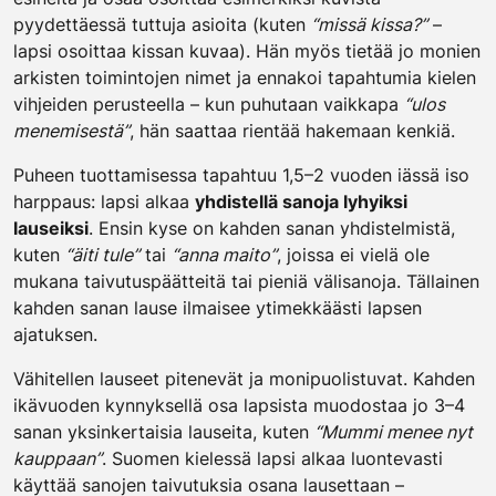
pyydettäessä tuttuja asioita (kuten
“missä kissa?”
–
lapsi osoittaa kissan kuvaa). Hän myös tietää jo monien
arkisten toimintojen nimet ja ennakoi tapahtumia kielen
vihjeiden perusteella – kun puhutaan vaikkapa
“ulos
menemisestä”
, hän saattaa rientää hakemaan kenkiä.
Puheen tuottamisessa tapahtuu 1,5–2 vuoden iässä iso
harppaus: lapsi alkaa
yhdistellä sanoja lyhyiksi
lauseiksi
. Ensin kyse on kahden sanan yhdistelmistä,
kuten
“äiti tule”
tai
“anna maito”
, joissa ei vielä ole
mukana taivutuspäätteitä tai pieniä välisanoja. Tällainen
kahden sanan lause ilmaisee ytimekkäästi lapsen
ajatuksen.
Vähitellen lauseet pitenevät ja monipuolistuvat. Kahden
ikävuoden kynnyksellä osa lapsista muodostaa jo 3–4
sanan yksinkertaisia lauseita, kuten
“Mummi menee nyt
kauppaan”
. Suomen kielessä lapsi alkaa luontevasti
käyttää sanojen taivutuksia osana lausettaan –