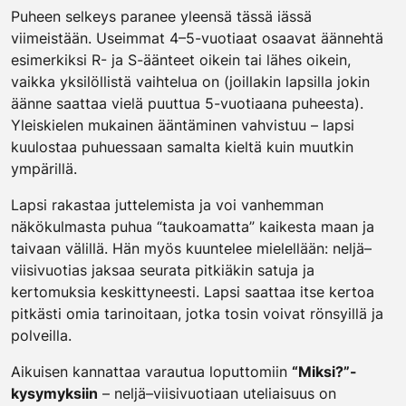
Puheen selkeys paranee yleensä tässä iässä
viimeistään. Useimmat 4–5-vuotiaat osaavat äännehtä
esimerkiksi R- ja S-äänteet oikein tai lähes oikein,
vaikka yksilöllistä vaihtelua on (joillakin lapsilla jokin
äänne saattaa vielä puuttua 5-vuotiaana puheesta).
Yleiskielen mukainen ääntäminen vahvistuu – lapsi
kuulostaa puhuessaan samalta kieltä kuin muutkin
ympärillä.
Lapsi rakastaa juttelemista ja voi vanhemman
näkökulmasta puhua “taukoamatta” kaikesta maan ja
taivaan välillä. Hän myös kuuntelee mielellään: neljä–
viisivuotias jaksaa seurata pitkiäkin satuja ja
kertomuksia keskittyneesti. Lapsi saattaa itse kertoa
pitkästi omia tarinoitaan, jotka tosin voivat rönsyillä ja
polveilla.
Aikuisen kannattaa varautua loputtomiin
“Miksi?”-
kysymyksiin
– neljä–viisivuotiaan uteliaisuus on