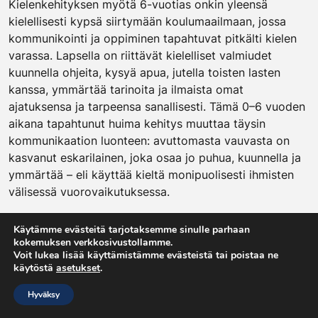
Kielenkehityksen myötä 6-vuotias onkin yleensä
kielellisesti kypsä siirtymään koulumaailmaan, jossa
kommunikointi ja oppiminen tapahtuvat pitkälti kielen
varassa. Lapsella on riittävät kielelliset valmiudet
kuunnella ohjeita, kysyä apua, jutella toisten lasten
kanssa, ymmärtää tarinoita ja ilmaista omat
ajatuksensa ja tarpeensa sanallisesti. Tämä 0–6 vuoden
aikana tapahtunut huima kehitys muuttaa täysin
kommunikaation luonteen: avuttomasta vauvasta on
kasvanut eskarilainen, joka osaa jo puhua, kuunnella ja
ymmärtää – eli käyttää kieltä monipuolisesti ihmisten
välisessä vuorovaikutuksessa.
Lähteet:
Käytämme evästeitä tarjotaksemme sinulle parhaan
kokemuksen verkkosivustollamme.
Kaure, M. & Rauhala-Vaahervaara, S.
Voit lukea lisää käyttämistämme evästeistä tai poistaa ne
Kielenkehityksen tukeminen varhaiskasvatuksessa –
käytöstä
asetukset
.
Teoriatietoa ja käytännön vinkkejä.
Hyväksy
Laurea-ammattikorkeakoulu.