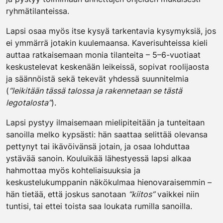
ryhmätilanteissa.
Lapsi osaa myös itse kysyä tarkentavia kysymyksiä, jos
ei ymmärrä jotakin kuulemaansa. Kaverisuhteissa kieli
auttaa ratkaisemaan monia tilanteita – 5–6-vuotiaat
keskustelevat keskenään leikeissä, sopivat roolijaosta
ja säännöistä sekä tekevät yhdessä suunnitelmia
(
“leikitään tässä talossa ja rakennetaan se tästä
legotalosta”
).
Lapsi pystyy ilmaisemaan mielipiteitään ja tunteitaan
sanoilla melko kypsästi: hän saattaa selittää olevansa
pettynyt tai ikävöivänsä jotain, ja osaa lohduttaa
ystävää sanoin. Kouluikää lähestyessä lapsi alkaa
hahmottaa myös kohteliaisuuksia ja
keskustelukumppanin näkökulmaa hienovaraisemmin –
hän tietää, että joskus sanotaan
“kiitos”
vaikkei niin
tuntisi, tai ettei toista saa loukata rumilla sanoilla.