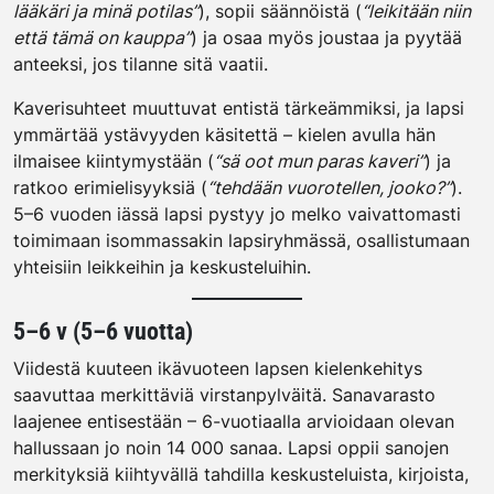
lääkäri ja minä potilas”
), sopii säännöistä (
“leikitään niin
että tämä on kauppa”
) ja osaa myös joustaa ja pyytää
anteeksi, jos tilanne sitä vaatii.
Kaverisuhteet muuttuvat entistä tärkeämmiksi, ja lapsi
ymmärtää ystävyyden käsitettä – kielen avulla hän
ilmaisee kiintymystään (
“sä oot mun paras kaveri”
) ja
ratkoo erimielisyyksiä (
“tehdään vuorotellen, jooko?”
).
5–6 vuoden iässä lapsi pystyy jo melko vaivattomasti
toimimaan isommassakin lapsiryhmässä, osallistumaan
yhteisiin leikkeihin ja keskusteluihin.
5–6 v (5–6 vuotta)
Viidestä kuuteen ikävuoteen lapsen kielenkehitys
saavuttaa merkittäviä virstanpylväitä. Sanavarasto
laajenee entisestään – 6-vuotiaalla arvioidaan olevan
hallussaan jo noin 14 000 sanaa. Lapsi oppii sanojen
merkityksiä kiihtyvällä tahdilla keskusteluista, kirjoista,