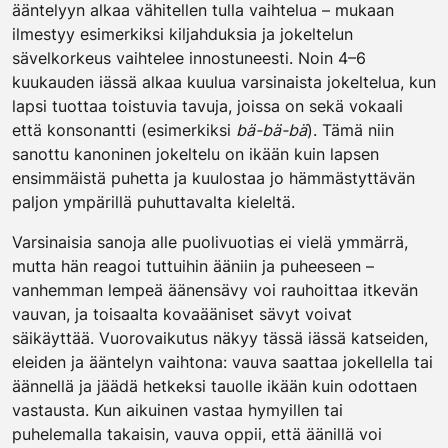
ääntelyyn alkaa vähitellen tulla vaihtelua – mukaan
ilmestyy esimerkiksi kiljahduksia ja jokeltelun
sävelkorkeus vaihtelee innostuneesti. Noin 4–6
kuukauden iässä alkaa kuulua varsinaista jokeltelua, kun
lapsi tuottaa toistuvia tavuja, joissa on sekä vokaali
että konsonantti (esimerkiksi
bä-bä-bä
). Tämä niin
sanottu kanoninen jokeltelu on ikään kuin lapsen
ensimmäistä puhetta ja kuulostaa jo hämmästyttävän
paljon ympärillä puhuttavalta kieleltä.
Varsinaisia sanoja alle puolivuotias ei vielä ymmärrä,
mutta hän reagoi tuttuihin ääniin ja puheeseen –
vanhemman lempeä äänensävy voi rauhoittaa itkevän
vauvan, ja toisaalta kovaääniset sävyt voivat
säikäyttää. Vuorovaikutus näkyy tässä iässä katseiden,
eleiden ja ääntelyn vaihtona: vauva saattaa jokellella tai
äännellä ja jäädä hetkeksi tauolle ikään kuin odottaen
vastausta. Kun aikuinen vastaa hymyillen tai
puhelemalla takaisin, vauva oppii, että äänillä voi