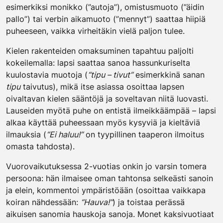
esimerkiksi monikko (”autoja”), omistusmuoto (”äidin
pallo”) tai verbin aikamuoto (”mennyt”) saattaa hiipiä
puheeseen, vaikka virheitäkin vielä paljon tulee.
Kielen rakenteiden omaksuminen tapahtuu paljolti
kokeilemalla: lapsi saattaa sanoa hassunkuriselta
kuulostavia muotoja (
“tipu – tivut”
esimerkkinä sanan
tipu
taivutus), mikä itse asiassa osoittaa lapsen
oivaltavan kielen sääntöjä ja soveltavan niitä luovasti.
Lauseiden myötä puhe on entistä ilmeikkäämpää – lapsi
alkaa käyttää puheessaan myös kysyviä ja kieltäviä
ilmauksia (
“Ei haluu!”
on tyypillinen taaperon ilmoitus
omasta tahdosta).
Vuorovaikutuksessa 2-vuotias onkin jo varsin tomera
persoona: hän ilmaisee oman tahtonsa selkeästi sanoin
ja elein, kommentoi ympäristöään (osoittaa vaikkapa
koiran nähdessään:
“Hauva!”
) ja toistaa perässä
aikuisen sanomia hauskoja sanoja. Monet kaksivuotiaat