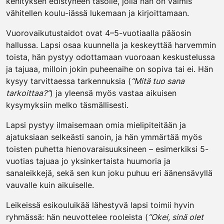
kehityksen edistyneen tasolle, jolla hän on valmis
vähitellen koulu-iässä lukemaan ja kirjoittamaan.
Vuorovaikutustaidot ovat 4–5-vuotiaalla pääosin
hallussa. Lapsi osaa kuunnella ja keskeyttää harvemmin
toista, hän pystyy odottamaan vuoroaan keskustelussa
ja tajuaa, milloin jokin puheenaihe on sopiva tai ei. Hän
kysyy tarvittaessa tarkennuksia (
“Mitä tuo sana
tarkoittaa?”
) ja yleensä myös vastaa aikuisen
kysymyksiin melko täsmällisesti.
Lapsi pystyy ilmaisemaan omia mielipiteitään ja
ajatuksiaan selkeästi sanoin, ja hän ymmärtää myös
toisten puhetta hienovaraisuuksineen – esimerkiksi 5-
vuotias tajuaa jo yksinkertaista huumoria ja
sanaleikkejä, sekä sen kun joku puhuu eri äänensävyllä
vauvalle kuin aikuiselle.
Leikeissä esikouluikää lähestyvä lapsi toimii hyvin
ryhmässä: hän neuvottelee rooleista (
“Okei, sinä olet