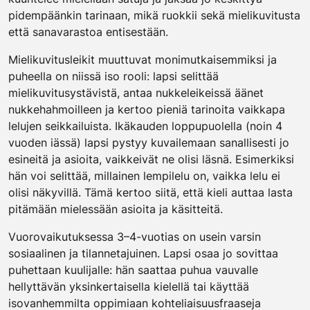
pidempäänkin tarinaan, mikä ruokkii sekä mielikuvitusta
että sanavarastoa entisestään.
Mielikuvitusleikit muuttuvat monimutkaisemmiksi ja
puheella on niissä iso rooli: lapsi selittää
mielikuvitusystävistä, antaa nukkeleikeissä äänet
nukkehahmoilleen ja kertoo pieniä tarinoita vaikkapa
lelujen seikkailuista. Ikäkauden loppupuolella (noin 4
vuoden iässä) lapsi pystyy kuvailemaan sanallisesti jo
esineitä ja asioita, vaikkeivät ne olisi läsnä. Esimerkiksi
hän voi selittää, millainen lempilelu on, vaikka lelu ei
olisi näkyvillä. Tämä kertoo siitä, että kieli auttaa lasta
pitämään mielessään asioita ja käsitteitä.
Vuorovaikutuksessa 3–4-vuotias on usein varsin
sosiaalinen ja tilannetajuinen. Lapsi osaa jo sovittaa
puhettaan kuulijalle: hän saattaa puhua vauvalle
hellyttävän yksinkertaisella kielellä tai käyttää
isovanhemmilta oppimiaan kohteliaisuusfraaseja