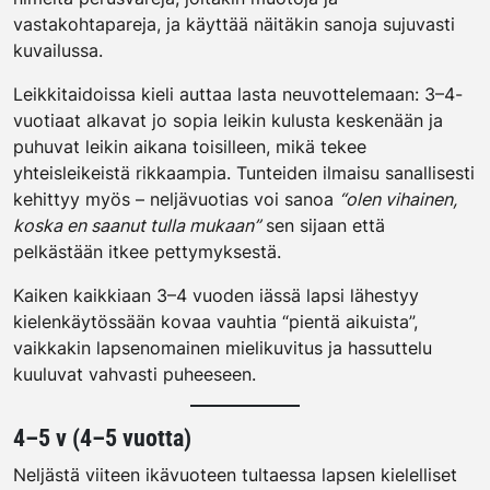
vastakohtapareja, ja käyttää näitäkin sanoja sujuvasti
kuvailussa.
Leikkitaidoissa kieli auttaa lasta neuvottelemaan: 3–4-
vuotiaat alkavat jo sopia leikin kulusta keskenään ja
puhuvat leikin aikana toisilleen, mikä tekee
yhteisleikeistä rikkaampia. Tunteiden ilmaisu sanallisesti
kehittyy myös – neljävuotias voi sanoa
“olen vihainen,
koska en saanut tulla mukaan”
sen sijaan että
pelkästään itkee pettymyksestä.
Kaiken kaikkiaan 3–4 vuoden iässä lapsi lähestyy
kielenkäytössään kovaa vauhtia “pientä aikuista”,
vaikkakin lapsenomainen mielikuvitus ja hassuttelu
kuuluvat vahvasti puheeseen.
4–5 v (4–5 vuotta)
Neljästä viiteen ikävuoteen tultaessa lapsen kielelliset