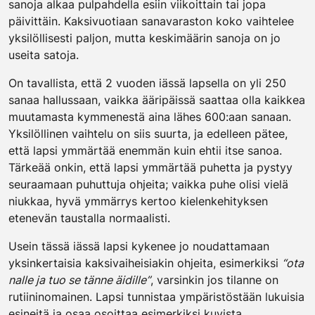
sanoja alkaa pulpahdella esiin viikoittain tai jopa
päivittäin. Kaksivuotiaan sanavaraston koko vaihtelee
yksilöllisesti paljon, mutta keskimäärin sanoja on jo
useita satoja.
On tavallista, että 2 vuoden iässä lapsella on yli 250
sanaa hallussaan, vaikka ääripäissä saattaa olla kaikkea
muutamasta kymmenestä aina lähes 600:aan sanaan.
Yksilöllinen vaihtelu on siis suurta, ja edelleen pätee,
että lapsi ymmärtää enemmän kuin ehtii itse sanoa.
Tärkeää onkin, että lapsi ymmärtää puhetta ja pystyy
seuraamaan puhuttuja ohjeita; vaikka puhe olisi vielä
niukkaa, hyvä ymmärrys kertoo kielenkehityksen
etenevän taustalla normaalisti.
Usein tässä iässä lapsi kykenee jo noudattamaan
yksinkertaisia kaksivaiheisiakin ohjeita, esimerkiksi
“ota
nalle ja tuo se tänne äidille”
, varsinkin jos tilanne on
rutiininomainen. Lapsi tunnistaa ympäristöstään lukuisia
esineitä ja osaa osoittaa esimerkiksi kuvista