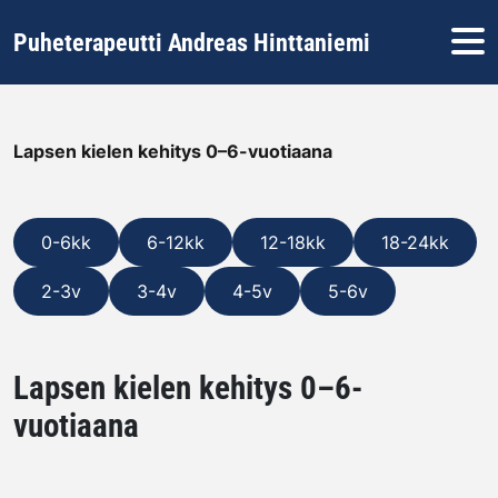
Hyppää sisältöön
Puheterapeutti Andreas Hinttaniemi
Lapsen kielen kehitys 0–6-vuotiaana
0-6kk
6-12kk
12-18kk
18-24kk
2-3v
3-4v
4-5v
5-6v
Lapsen kielen kehitys 0–6-
vuotiaana